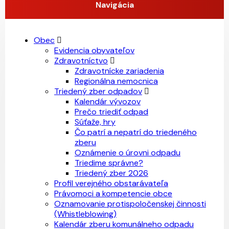
Navigácia
Obec
Evidencia obyvateľov
Zdravotníctvo
Zdravotnícke zariadenia
Regionálna nemocnica
Triedený zber odpadov
Kalendár vývozov
Prečo triediť odpad
Súťaže, hry
Čo patrí a nepatrí do triedeného
zberu
Oznámenie o úrovni odpadu
Triedime správne?
Triedený zber 2026
Profil verejného obstarávateľa
Právomoci a kompetencie obce
Oznamovanie protispoločenskej činnosti
(Whistleblowing)
Kalendár zberu komunálneho odpadu