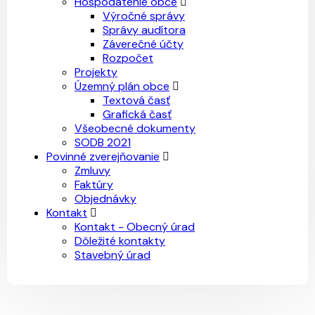
Hospodátenie obce
Výročné správy
Správy audítora
Záverečné účty
Rozpočet
Projekty
Územný plán obce
Textová časť
Grafická časť
Všeobecné dokumenty
SODB 2021
Povinné zverejňovanie
Zmluvy
Faktúry
Objednávky
Kontakt
Kontakt - Obecný úrad
Dôležité kontakty
Stavebný úrad