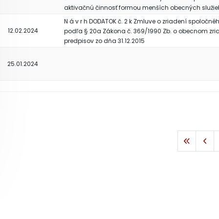
aktivačnú činnosť formou menších obecných služie
N á v r h DODATOK č. 2 k Zmluve o zriadení spoločn
12.02.2024
podľa § 20a Zákona č. 369/1990 Zb. o obecnom zria
predpisov zo dňa 31.12.2015
25.01.2024