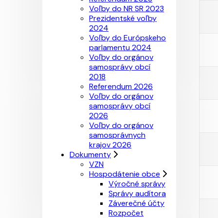
Voľby do NR SR 2023
Prezidentské voľby
2024
Voľby do Európskeho
parlamentu 2024
Voľby do orgánov
samosprávy obcí
2018
Referendum 2026
Voľby do orgánov
samosprávy obcí
2026
Voľby do orgánov
samosprávnych
krajov 2026
Dokumenty
VZN
Hospodátenie obce
Výročné správy
Správy audítora
Záverečné účty
Rozpočet