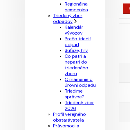
Regionálna
nemocnica
Triedený zber
odpadov
Kalendár
vývozov
Prečo triediť
odpad
Súťaže, hry
Čo patrí a
nepatrí do
triedeného
zberu
Oznámenie o
úrovni odpadu
Triedime
správne?
Triedený zber
2026
Profil verejného
obstarávateľa
Právomoci a