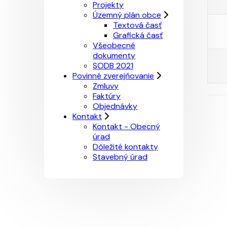
Projekty
Územný plán obce
Textová časť
Grafická časť
Všeobecné
dokumenty
SODB 2021
Povinné zverejňovanie
Zmluvy
Faktúry
Objednávky
Kontakt
Kontakt - Obecný
úrad
Dôležité kontakty
Stavebný úrad