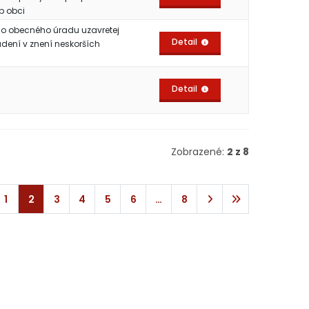
b obci
ého obecného úradu uzavretej
Detail
dení v znení neskorších
Detail
Zobrazené:
2 z 8
1
2
3
4
5
6
…
8