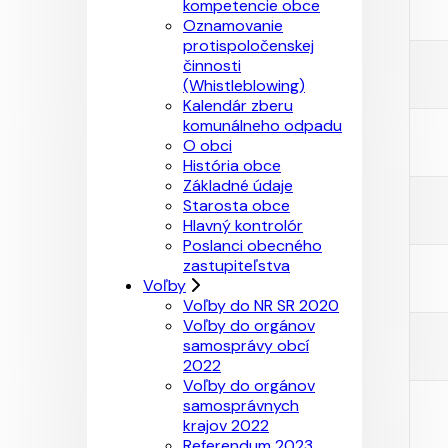
kompetencie obce
Oznamovanie
protispoločenskej
činnosti
(Whistleblowing)
Kalendár zberu
komunálneho odpadu
O obci
História obce
Základné údaje
Starosta obce
Hlavný kontrolór
Poslanci obecného
zastupiteľstva
Voľby
Voľby do NR SR 2020
Voľby do orgánov
samosprávy obcí
2022
Voľby do orgánov
samosprávnych
krajov 2022
Referendum 2023