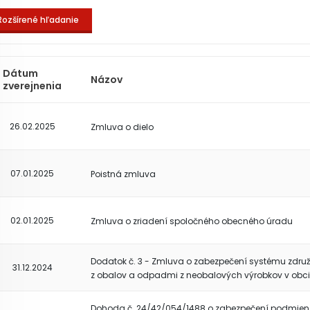
Rozšírené hľadanie
Dátum
Názov
zverejnenia
26.02.2025
Zmluva o dielo
07.01.2025
Poistná zmluva
02.01.2025
Zmluva o zriadení spoločného obecného úradu
Dodatok č. 3 - Zmluva o zabezpečení systému zdr
31.12.2024
z obalov a odpadmi z neobalových výrobkov v obci
Dohoda č. 24/42/054/1488 o zabezpečení podmien