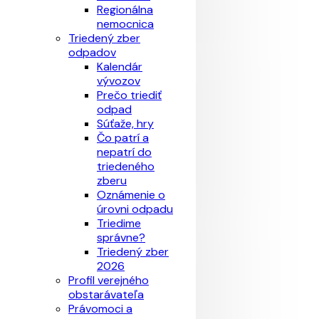
Regionálna
nemocnica
Triedený zber
odpadov
Kalendár
vývozov
Prečo triediť
odpad
Súťaže, hry
Čo patrí a
nepatrí do
triedeného
zberu
Oznámenie o
úrovni odpadu
Triedime
správne?
Triedený zber
2026
Profil verejného
obstarávateľa
Právomoci a