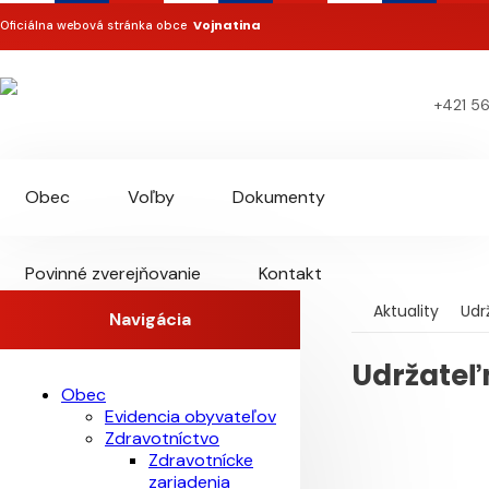
Vojnatina
Oficiálna webová stránka obce
+421 5
Obec
Voľby
Dokumenty
Povinné zverejňovanie
Kontakt
Aktuality
Udr
Navigácia
Udržateľ
Obec
Evidencia obyvateľov
Zdravotníctvo
Zdravotnícke
zariadenia