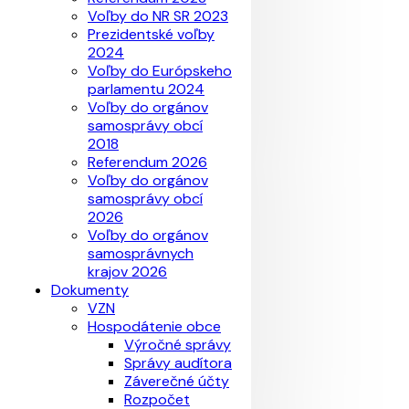
Voľby do NR SR 2023
Prezidentské voľby
2024
Voľby do Európskeho
parlamentu 2024
Voľby do orgánov
samosprávy obcí
2018
Referendum 2026
Voľby do orgánov
samosprávy obcí
2026
Voľby do orgánov
samosprávnych
krajov 2026
Dokumenty
VZN
Hospodátenie obce
Výročné správy
Správy audítora
Záverečné účty
Rozpočet