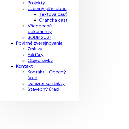
Projekty
Územný plán obce
Textová časť
Grafická časť
Všeobecné
dokumenty
SODB 2021
Povinné zverejňovanie
Zmluvy
Faktúry
Objednávky
Kontakt
Kontakt - Obecný
úrad
Dôležité kontakty
Stavebný úrad