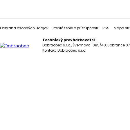
Ochrana osobných údajov
Prehlásenie o prístupnosti
RSS
Mapa str
Technický prevádzkovateľ:
Dobraobec s.r.o., Švermova 1085/40, Sobrance 07
Kontakt:
Dobraobec s.r.o.